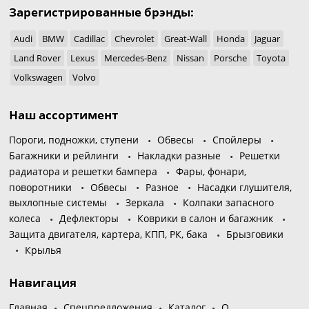
Зарегистрированные брэнды:
Audi
BMW
Cadillac
Chevrolet
Great-Wall
Honda
Jaguar
Land Rover
Lexus
Mercedes-Benz
Nissan
Porsche
Toyota
Volkswagen
Volvo
Наш ассортимент
Пороги, подножки, ступени
Обвесы
Спойлеры
Багажники и рейлинги
Накладки разные
Решетки
радиатора и решетки бампера
Фары, фонари,
поворотники
Обвесы
Разное
Насадки глушителя,
выхлопные системы
Зеркала
Колпаки запасного
колеса
Дефлекторы
Коврики в салон и багажник
Защита двигателя, картера, КПП, РК, бака
Брызговики
Крылья
Навигация
Главная
Спецпредложения
Каталог
О