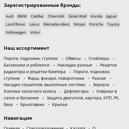
Зарегистрированные брэнды:
Audi
BMW
Cadillac
Chevrolet
Great-Wall
Honda
Jaguar
Land Rover
Lexus
Mercedes-Benz
Nissan
Porsche
Toyota
Volkswagen
Volvo
Наш ассортимент
Пороги, подножки, ступени
Обвесы
Спойлеры
Багажники и рейлинги
Накладки разные
Решетки
радиатора и решетки бампера
Пороги, подножки,
ступени
Фары, фонари, поворотники
Разное
Насадки глушителя, выхлопные системы
Зеркала
Колпаки запасного колеса
Дефлекторы
Коврики в
салон и багажник
Защита двигателя, картера, КПП, РК,
бака
Брызговики
Крылья
Навигация
Главная
Спецпредложения
Каталог
О