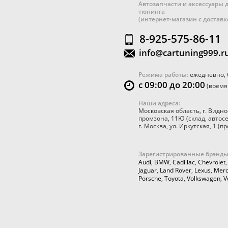
Автозапчасти и аксессуары д
тюнинга
(интернет-магазин с достав
8-925-575-86-11
info@cartuning999.r
Режима работы:
ежедневно, 
с 09:00 до 20:00
(время
Наши адреса:
Московская область
,
г. Видно
промзона, 11Ю
(склад, автос
г. Москва
,
ул. Иркутская, 1
(пр
Зарегистрированные брэнды
Audi
,
BMW
,
Cadillac
,
Chevrolet
Jaguar
,
Land Rover
,
Lexus
,
Merc
Porsche
,
Toyota
,
Volkswagen
,
V