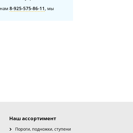
онам
8-925-575-86-11
, мы
Наш ассортимент
Пороги, подножки, ступени