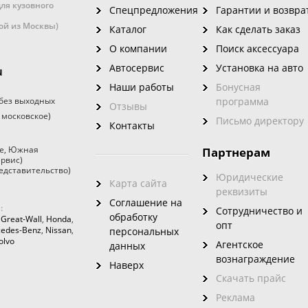
ля кузовного
Спецпредложения
Гарантии и возвра
кой из Москвы)
Каталог
Как сделать заказ
О компании
Поиск аксессуара
Автосервис
Установка на авто
u
Наши работы
Бонусная
без выходных
программа
Отзывы
 московское)
Письмо директору
Контакты
е
,
Южная
Партнерам
ервис)
едставительство)
Юридические
Карта сайта
реквизиты
Соглашение на
:
Сотрудничество и
обработку
,
Great-Wall
,
Honda
,
опт
edes-Benz
,
Nissan
,
персональных
olvo
Агентское
данных
вознаграждение
Наверх
Скачать прайс
Реклама