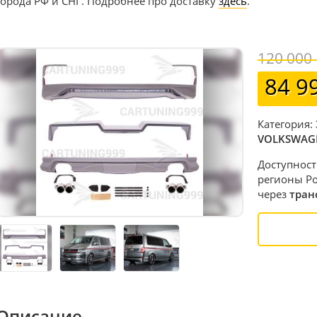
города РФ и СНГ. Подробнее про доставку
здесь
.
120 000
84 9
Категория:
VOLKSWAGE
Доступност
регионы Ро
через
тран
Описание