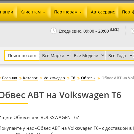
мпании
Клиентам
Партнерам
Автосервис
Порт
Оплата и доставка
Юридические реквизиты
(МСК)
Ежедневно,
09:00 - 20:00
Гарантии и возврат
Сотрудничество и опт
Как сделать заказ
Агентское вознаграждение
Установка на авто
Скачать прайс
Бонусная программа
Реклама
Главная
Каталог
Volkswagen
T6
Обвесы
Обвес ABT на Vo
Письмо директору
Обвес ABT на Volkswagen T6
Ищете Обвесы для VOLKSWAGEN T6?
Покупайте у нас «Обвес ABT на Volkswagen T6» с доставкой в