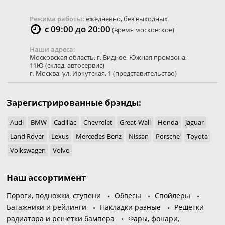
Режима работы:
ежедневно, без выходных
с 09:00 до 20:00
(время московское)
Наши адреса:
Московская область
,
г. Видное
,
Южная промзона,
11Ю
(склад, автосервис)
г. Москва
,
ул. Иркутская, 1
(представительство)
Зарегистрированные брэнды:
Audi
BMW
Cadillac
Chevrolet
Great-Wall
Honda
Jaguar
Land Rover
Lexus
Mercedes-Benz
Nissan
Porsche
Toyota
Volkswagen
Volvo
Наш ассортимент
Пороги, подножки, ступени
Обвесы
Спойлеры
Багажники и рейлинги
Накладки разные
Решетки
радиатора и решетки бампера
Фары, фонари,