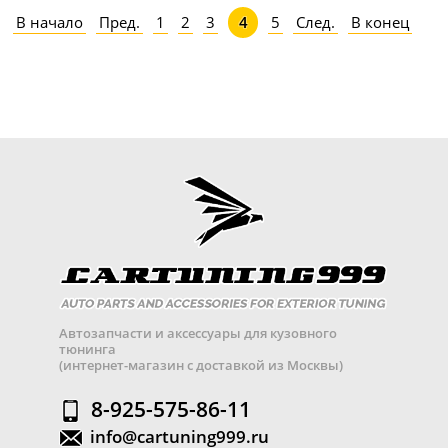
В начало
Пред.
1
2
3
5
След.
В конец
4
Автозапчасти и аксессуары для кузовного
тюнинга
(интернет-магазин с доставкой из Москвы)
8-925-575-86-11
info@cartuning999.ru