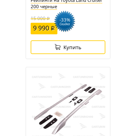
200 черные
15 000
-33%
Скидка
9 990
Купить