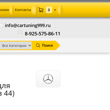
фолио
Контакты
0
info@cartuning999.ru
8-925-575-86-11
Поиск
для
з 44)