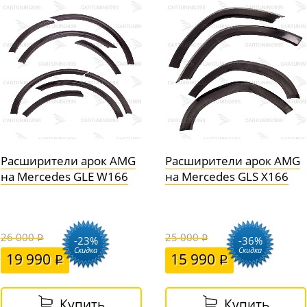
Расширители арок AMG
Расширители арок AMG
на Mercedes GLE W166
на Mercedes GLS X166
26 000
25 000
-23%
-36%
Скидка
Скидка
19 990
15 990
Купить
Купить