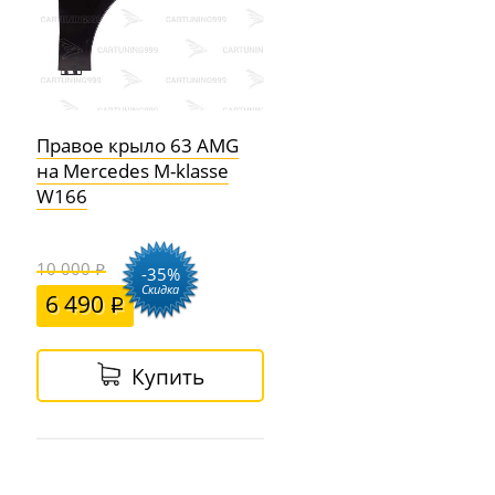
Правое крыло 63 AMG
на Mercedes M-klasse
W166
10 000
-35%
Скидка
6 490
Купить