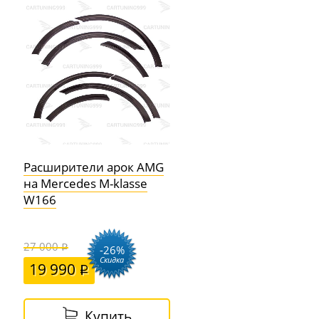
Расширители арок AMG
на Mercedes M-klasse
W166
27 000
-26%
Скидка
19 990
Купить