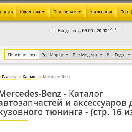
мпании
Клиентам
Партнерам
Автосервис
Порт
Оплата и доставка
Юридические реквизиты
(МСК)
Ежедневно,
09:00 - 20:00
Гарантии и возврат
Сотрудничество и опт
Как сделать заказ
Агентское вознаграждение
Установка на авто
Скачать прайс
Бонусная программа
Реклама
Главная
Каталог
Mercedes-Benz
Письмо директору
Mercedes-Benz - Каталог
автозапчастей и аксессуаров 
кузовного тюнинга - (стр. 16 и