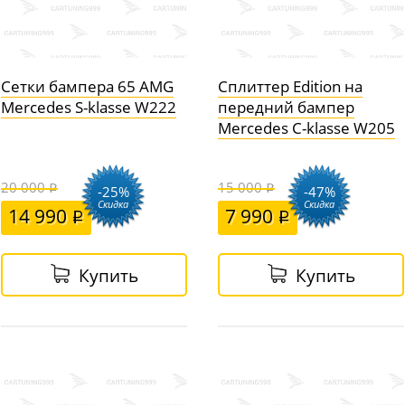
Сетки бампера 65 AMG
Сплиттер Edition на
Mercedes S-klasse W222
передний бампер
Mercedes C-klasse W205
20 000
15 000
-25%
-47%
Скидка
Скидка
14 990
7 990
Купить
Купить