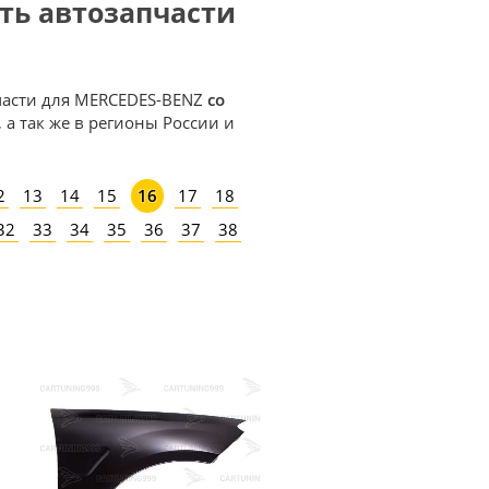
ить автозапчасти
пчасти для MERCEDES-BENZ
со
 а так же в регионы России и
2
13
14
15
17
18
16
32
33
34
35
36
37
38