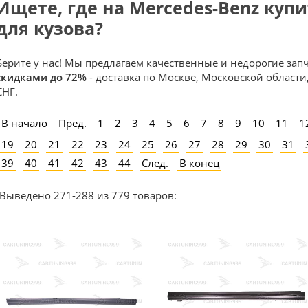
Ищете, где на Mercedes-Benz куп
для кузова?
Берите у нас! Мы предлагаем качественные и недорогие за
скидками до 72%
- доставка по Москве, Московской области,
СНГ.
В начало
Пред.
1
2
3
4
5
6
7
8
9
10
11
1
19
20
21
22
23
24
25
26
27
28
29
30
31
39
40
41
42
43
44
След.
В конец
Выведено 271-288 из 779 товаров: