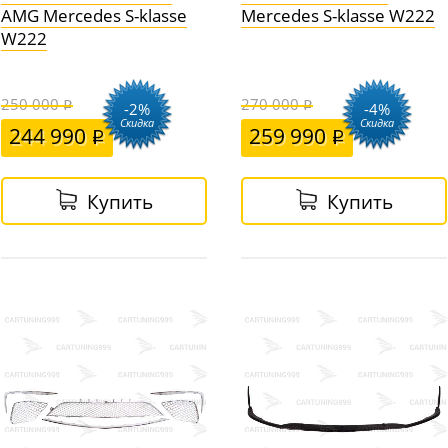
AMG Mercedes S-klasse
Mercedes S-klasse W222
W222
250 000
270 000
-2%
-4%
Скидка
Скидка
244 990
259 990
Купить
Купить