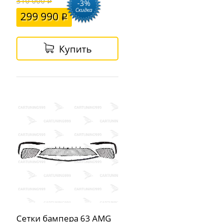
310 000
-3%
Скидка
299 990
Купить
Сетки бампера 63 AMG