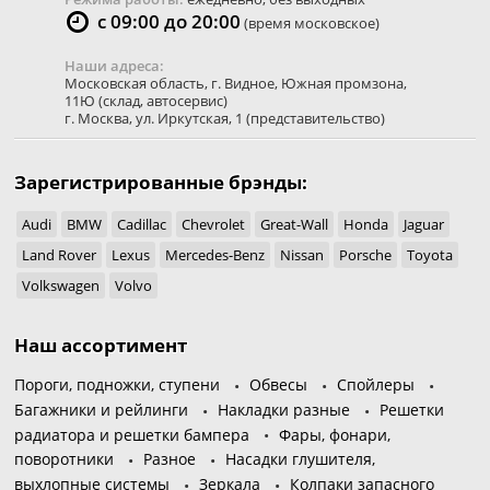
с 09:00 до 20:00
(время московское)
Наши адреса:
Московская область
,
г. Видное
,
Южная промзона,
11Ю
(склад, автосервис)
г. Москва
,
ул. Иркутская, 1
(представительство)
Зарегистрированные брэнды:
Audi
BMW
Cadillac
Chevrolet
Great-Wall
Honda
Jaguar
Land Rover
Lexus
Mercedes-Benz
Nissan
Porsche
Toyota
Volkswagen
Volvo
Наш ассортимент
Пороги, подножки, ступени
Обвесы
Спойлеры
Багажники и рейлинги
Накладки разные
Решетки
радиатора и решетки бампера
Фары, фонари,
поворотники
Разное
Насадки глушителя,
выхлопные системы
Зеркала
Колпаки запасного