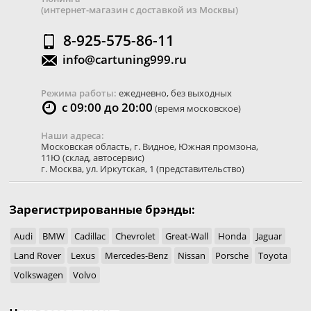
(интернет-магазин с доставкой из Москвы)
8-925-575-86-11
info@cartuning999.ru
Режима работы:
ежедневно, без выходных
с 09:00 до 20:00
(время московское)
Наши адреса:
Московская область
,
г. Видное
,
Южная промзона,
11Ю
(склад, автосервис)
г. Москва
,
ул. Иркутская, 1
(представительство)
Зарегистрированные брэнды:
Audi
BMW
Cadillac
Chevrolet
Great-Wall
Honda
Jaguar
Land Rover
Lexus
Mercedes-Benz
Nissan
Porsche
Toyota
Volkswagen
Volvo