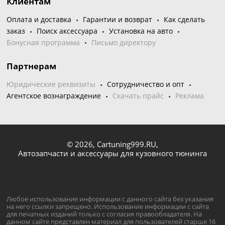
Клиентам
Оплата и доставка
Гарантии и возврат
Как сделать
заказ
Поиск аксессуара
Установка на авто
Бонусная программа
Письмо директору
Партнерам
Юридические реквизиты
Сотрудничество и опт
Агентское вознаграждение
Скачать прайс
Реклама
© 2026,
Cartuning999.RU,
Автозапчасти и аксессуары для кузовного тюнинга
Любое использование информации с данного сайта без указания
на него ссылки запрещено. Использование информации с сайта
для печатных изданий только с согласия правообладателя. На
данном сайте представлен материал для пользователей старше 16