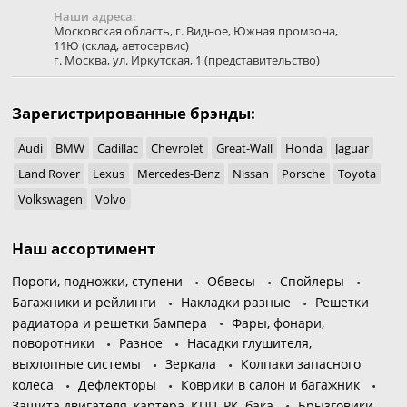
Наши адреса:
Московская область
,
г. Видное
,
Южная промзона,
11Ю
(склад, автосервис)
г. Москва
,
ул. Иркутская, 1
(представительство)
Зарегистрированные брэнды:
Audi
BMW
Cadillac
Chevrolet
Great-Wall
Honda
Jaguar
Land Rover
Lexus
Mercedes-Benz
Nissan
Porsche
Toyota
Volkswagen
Volvo
Наш ассортимент
Пороги, подножки, ступени
Обвесы
Спойлеры
Багажники и рейлинги
Накладки разные
Решетки
радиатора и решетки бампера
Фары, фонари,
поворотники
Разное
Насадки глушителя,
выхлопные системы
Зеркала
Колпаки запасного
колеса
Дефлекторы
Коврики в салон и багажник
Защита двигателя, картера, КПП, РК, бака
Брызговики