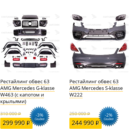
Рестайлинг обвес 63
Рестайлинг обвес 63
AMG Mercedes G-klasse
AMG Mercedes S-klasse
W463 (с капотом и
W222
крыльями)
310 000
250 000
-3%
-2%
Скидка
Скидка
299 990
244 990