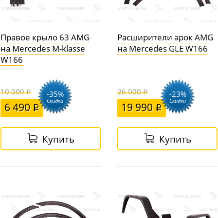
Правое крыло 63 AMG
Расширители арок AMG
на Mercedes M-klasse
на Mercedes GLE W166
W166
10 000
26 000
-35%
-23%
Скидка
Скидка
6 490
19 990
Купить
Купить