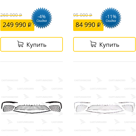
260 000
95 000
-4%
-11%
Скидка
Скидка
249 990
84 990
Купить
Купить