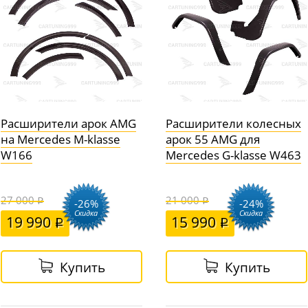
Расширители арок AMG
Расширители колесных
на Mercedes M-klasse
арок 55 AMG для
W166
Mercedes G-klasse W463
27 000
21 000
-26%
-24%
Скидка
Скидка
19 990
15 990
Купить
Купить