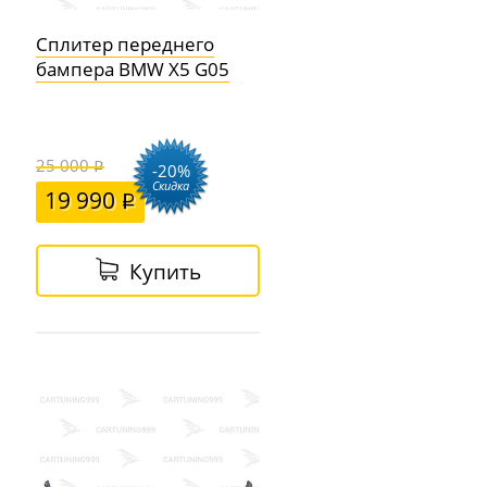
Сплитер переднего
бампера BMW X5 G05
25 000
-20%
Скидка
19 990
Купить