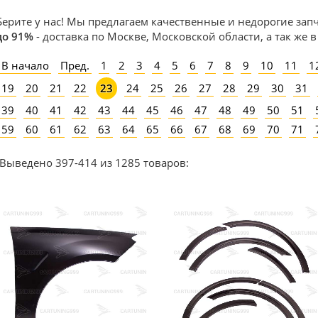
Берите у нас! Мы предлагаем качественные и недорогие зап
до 91%
- доставка по Москве, Московской области, а так же 
В начало
Пред.
1
2
3
4
5
6
7
8
9
10
11
1
19
20
21
22
24
25
26
27
28
29
30
31
23
39
40
41
42
43
44
45
46
47
48
49
50
51
59
60
61
62
63
64
65
66
67
68
69
70
71
Выведено 397-414 из 1285 товаров: