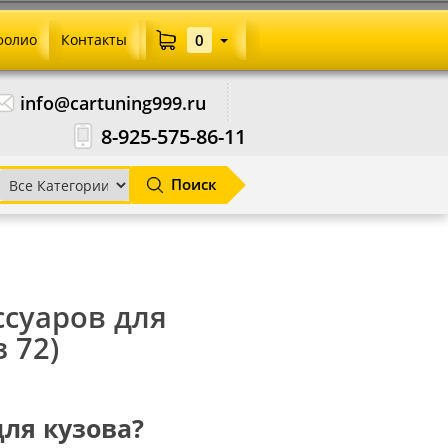
фолио
Контакты
0
info@cartuning999.ru
8-925-575-86-11
Поиск
ссуаров для
з 72)
для кузова?