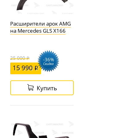
Расширители арок AMG
на Mercedes GLS X166
25 000
-36%
Скидка
15 990
Купить