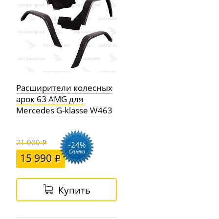
Расширители колесных
арок 63 AMG для
Mercedes G-klasse W463
21 000
-24%
Скидка
15 990
Купить