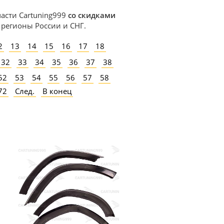
части Cartuning999
со скидками
в регионы России и СНГ.
2
13
14
15
16
17
18
32
33
34
35
36
37
38
52
53
54
55
56
57
58
72
След.
В конец