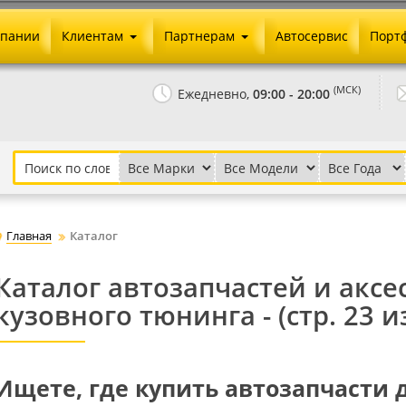
мпании
Клиентам
Партнерам
Автосервис
Порт
Оплата и доставка
Юридические реквизиты
(МСК)
Ежедневно,
09:00 - 20:00
Гарантии и возврат
Сотрудничество и опт
Как сделать заказ
Агентское вознаграждение
Установка на авто
Скачать прайс
Бонусная программа
Реклама
Главная
Каталог
Письмо директору
Каталог автозапчастей и аксе
кузовного тюнинга - (стр. 23 и
Ищете, где купить автозапчасти 