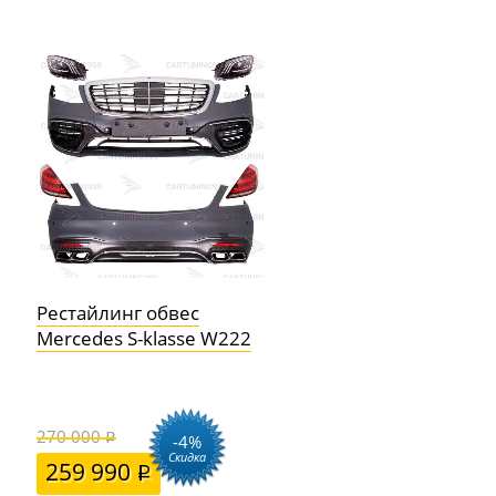
Рестайлинг обвес
Mercedes S-klasse W222
270 000
-4%
Скидка
259 990