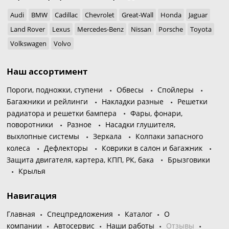
Audi
BMW
Cadillac
Chevrolet
Great-Wall
Honda
Jaguar
Land Rover
Lexus
Mercedes-Benz
Nissan
Porsche
Toyota
Volkswagen
Volvo
Наш ассортимент
Пороги, подножки, ступени
Обвесы
Спойлеры
Багажники и рейлинги
Накладки разные
Решетки
радиатора и решетки бампера
Фары, фонари,
поворотники
Разное
Насадки глушителя,
выхлопные системы
Зеркала
Колпаки запасного
колеса
Дефлекторы
Коврики в салон и багажник
Защита двигателя, картера, КПП, РК, бака
Брызговики
Крылья
Навигация
Главная
Спецпредложения
Каталог
О
компании
Автосервис
Наши работы
Отзывы