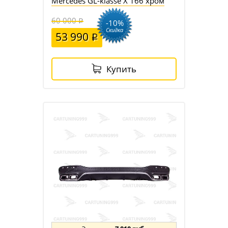
Mercedes GL-klasse X 166 хром
60 000
-10%
Скидка
53 990
Купить