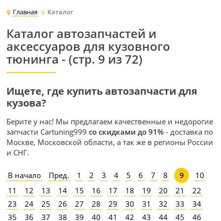
Главная
Каталог
Каталог автозапчастей и
аксессуаров для кузовного
тюнинга - (стр. 9 из 72)
Ищете, где купить автозапчасти для
кузова?
Берите у нас! Мы предлагаем качественные и недорогие
запчасти Cartuning999
со скидками до 91%
- доставка по
Москве, Московской области, а так же в регионы России
и СНГ.
В начало
Пред.
1
2
3
4
5
6
7
8
10
9
11
12
13
14
15
16
17
18
19
20
21
22
23
24
25
26
27
28
29
30
31
32
33
34
35
36
37
38
39
40
41
42
43
44
45
46