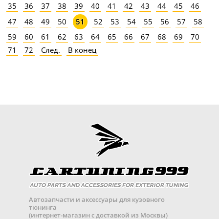
35
36
37
38
39
40
41
42
43
44
45
46
47
48
49
50
52
53
54
55
56
57
58
51
59
60
61
62
63
64
65
66
67
68
69
70
71
72
След.
В конец
Автозапчасти и аксессуары для кузовного
тюнинга
(интернет-магазин с доставкой из Москвы)