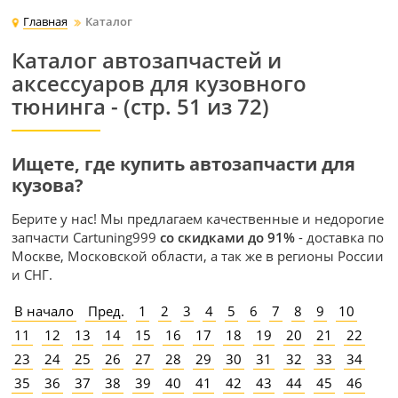
Главная
Каталог
Каталог автозапчастей и
аксессуаров для кузовного
тюнинга - (стр. 51 из 72)
Ищете, где купить автозапчасти для
кузова?
Берите у нас! Мы предлагаем качественные и недорогие
запчасти Cartuning999
со скидками до 91%
- доставка по
Москве, Московской области, а так же в регионы России
и СНГ.
В начало
Пред.
1
2
3
4
5
6
7
8
9
10
11
12
13
14
15
16
17
18
19
20
21
22
23
24
25
26
27
28
29
30
31
32
33
34
35
36
37
38
39
40
41
42
43
44
45
46