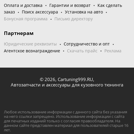
Оплата и доставка
Гарантии и возврат
Как сделать
заказ
Поиск аксессуара
Установка на авто
Бонусная программа
Письмо директору
Партнерам
Юридические реквизиты
Сотрудничество и опт
Агентское вознаграждение
Скачать прайс
Реклама
© 2026,
Cartuning999.RU,
Автозапчасти и аксессуары для кузовного тюнинга
Любое использование информации с данного сайта без указания
на него ссылки запрещено. Использование информации с сайта
для печатных изданий только с согласия правообладателя. На
данном сайте представлен материал для пользователей старше 16
лет.