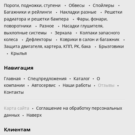
Пороги, подножки, ступени
Обвесы
Спойлеры
Багажники и рейлинги
Накладки разные
Решетки
радиатора и решетки бампера
Фары, фонари,
поворотники
Разное
Насадки глушителя,
выхлопные системы
Зеркала
Колпаки запасного
колеса
Дефлекторы
Коврики в салон и багажник
Защита двигателя, картера, КПП, РК, бака
Брызговики
Крылья
Навигация
Главная
Спецпредложения
Каталог
О
компании
Автосервис
Наши работы
Отзывы
Контакты
Карта сайта
Соглашение на обработку персональных
данных
Наверх
Клиентам