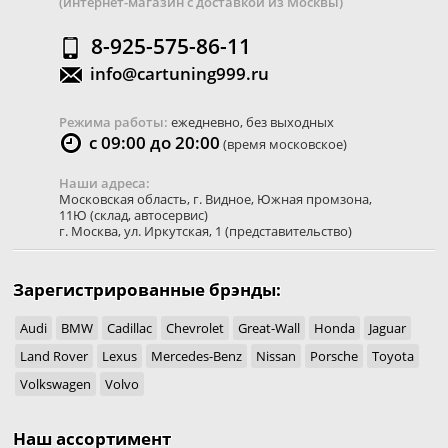
(интернет-магазин с доставкой из Москвы)
8-925-575-86-11
info@cartuning999.ru
Режима работы:
ежедневно, без выходных
с 09:00 до 20:00
(время московское)
Наши адреса:
Московская область
,
г. Видное
,
Южная промзона,
11Ю
(склад, автосервис)
г. Москва
,
ул. Иркутская, 1
(представительство)
Зарегистрированные брэнды:
Audi
BMW
Cadillac
Chevrolet
Great-Wall
Honda
Jaguar
Land Rover
Lexus
Mercedes-Benz
Nissan
Porsche
Toyota
Volkswagen
Volvo
Наш ассортимент