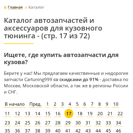
Главная
Каталог
Каталог автозапчастей и
аксессуаров для кузовного
тюнинга - (стр. 17 из 72)
Ищете, где купить автозапчасти для
кузова?
Берите у нас! Мы предлагаем качественные и недорогие
запчасти Cartuning999
со скидками до 91%
- доставка по
Москве, Московской области, а так же в регионы России
и СНГ.
В начало
Пред.
1
2
3
4
5
6
7
8
9
10
11
12
13
14
15
16
18
19
20
21
22
17
23
24
25
26
27
28
29
30
31
32
33
34
35
36
37
38
39
40
41
42
43
44
45
46