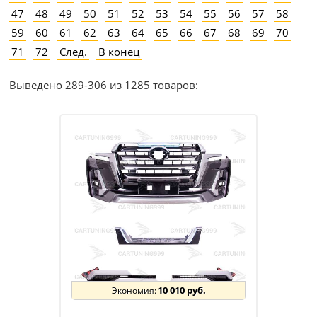
47
48
49
50
51
52
53
54
55
56
57
58
59
60
61
62
63
64
65
66
67
68
69
70
71
72
След.
В конец
Выведено 289-306 из 1285 товаров:
10 010 руб.