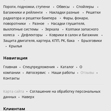
Пороги, подножки, ступени
Обвесы
Спойлеры
Багажники и рейлинги
Накладки разные
Решетки
радиатора и решетки бампера
Фары, фонари,
поворотники
Разное
Насадки глушителя,
выхлопные системы
Зеркала
Колпаки запасного
колеса
Дефлекторы
Коврики в салон и багажник
Защита двигателя, картера, КПП, РК, бака
Брызговики
Крылья
Навигация
Главная
Спецпредложения
Каталог
О
компании
Автосервис
Наши работы
Отзывы
Контакты
Карта сайта
Соглашение на обработку персональных
данных
Наверх
Клиентам