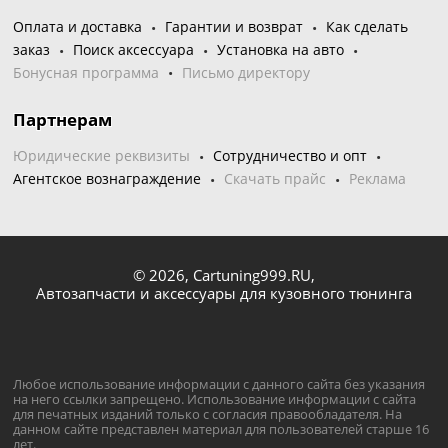
Оплата и доставка
Гарантии и возврат
Как сделать
заказ
Поиск аксессуара
Установка на авто
Бонусная программа
Письмо директору
Партнерам
Юридические реквизиты
Сотрудничество и опт
Агентское вознаграждение
Скачать прайс
Реклама
© 2026,
Cartuning999.RU,
Автозапчасти и аксессуары для кузовного тюнинга
Любое использование информации с данного сайта без указания
на него ссылки запрещено. Использование информации с сайта
для печатных изданий только с согласия правообладателя. На
данном сайте представлен материал для пользователей старше 16
лет.