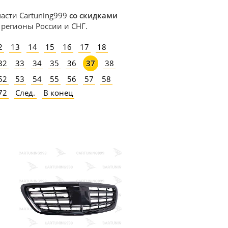
части Cartuning999
со скидками
в регионы России и СНГ.
2
13
14
15
16
17
18
32
33
34
35
36
38
37
52
53
54
55
56
57
58
72
След.
В конец