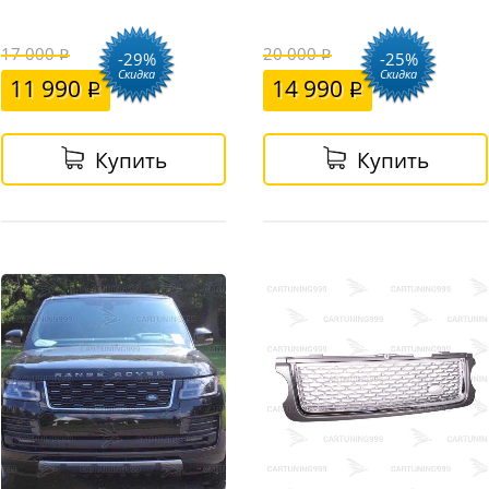
17 000
20 000
-29%
-25%
Скидка
Скидка
11 990
14 990
Купить
Купить