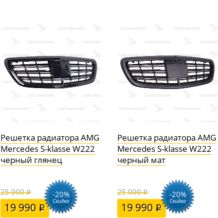
Решетка радиатора AMG
Решетка радиатора AMG
Mercedes S-klasse W222
Mercedes S-klasse W222
черный глянец
черный мат
25 000
25 000
-20%
-20%
Скидка
Скидка
19 990
19 990