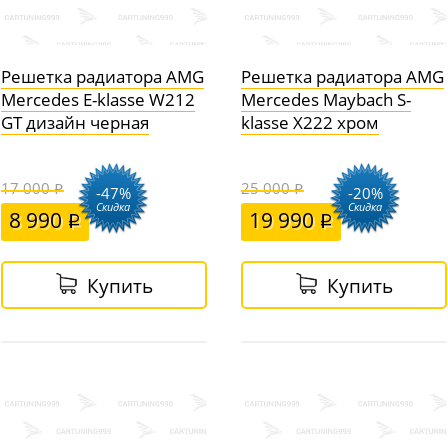
Решетка радиатора AMG
Решетка радиатора AMG
Mercedes E-klasse W212
Mercedes Maybach S-
GT дизайн черная
klasse X222 хром
17 000
25 000
-47%
-20%
Скидка
Скидка
8 990
19 990
Купить
Купить