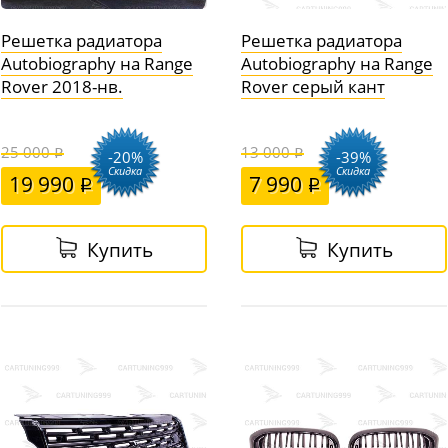
Решетка радиатора
Решетка радиатора
Autobiography на Range
Autobiography на Range
Rover 2018-нв.
Rover серый кант
25 000
13 000
-20%
-39%
Скидка
Скидка
19 990
7 990
Купить
Купить