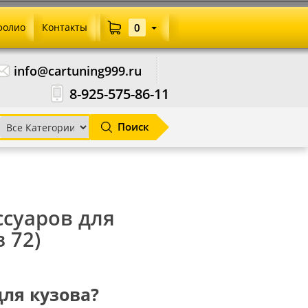
фолио
Контакты
0
info@cartuning999.ru
8-925-575-86-11
Поиск
ссуаров для
з 72)
для кузова?