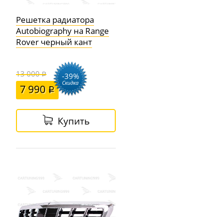
Решетка радиатора
Autobiography на Range
Rover черный кант
13 000
-39%
Скидка
7 990
Купить