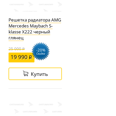
Решетка радиатора AMG
Mercedes Maybach S-
klasse X222 черный
глянец
25 000
-20%
Скидка
19 990
Купить