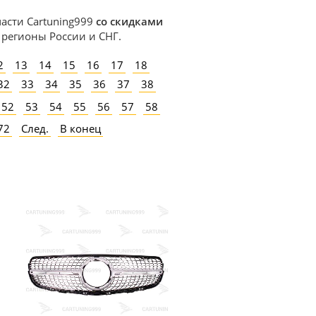
части Cartuning999
со скидками
в регионы России и СНГ.
2
13
14
15
16
17
18
32
33
34
35
36
37
38
52
53
54
55
56
57
58
72
След.
В конец