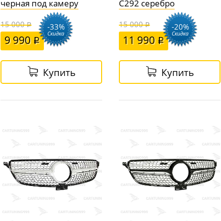
черная под камеру
C292 серебро
15 000
15 000
-33%
-20%
Скидка
Скидка
9 990
11 990
Купить
Купить