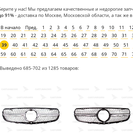
Берите у нас! Мы предлагаем качественные и недорогие зап
до 91%
- доставка по Москве, Московской области, а так же 
В начало
Пред.
1
2
3
4
5
6
7
8
9
10
11
1
19
20
21
22
23
24
25
26
27
28
29
30
31
40
41
42
43
44
45
46
47
48
49
50
51
39
59
60
61
62
63
64
65
66
67
68
69
70
71
Выведено 685-702 из 1285 товаров: