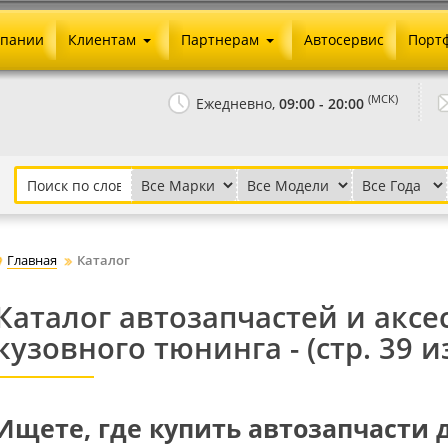
мпании
Клиентам
Партнерам
Автосервис
Порт
Оплата и доставка
Юридические реквизиты
(МСК)
Ежедневно,
09:00 - 20:00
Гарантии и возврат
Сотрудничество и опт
Как сделать заказ
Агентское вознаграждение
Установка на авто
Скачать прайс
Бонусная программа
Реклама
Главная
Каталог
Письмо директору
Каталог автозапчастей и аксе
кузовного тюнинга - (стр. 39 и
Ищете, где купить автозапчасти 