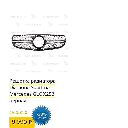
Решетка радиатора
Diamond Sport на
Mercedes GLC X253
черная
15 000
-33%
Скидка
9 990