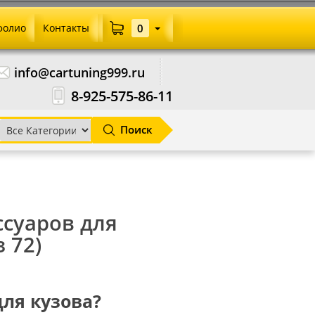
фолио
Контакты
0
info@cartuning999.ru
8-925-575-86-11
Поиск
ссуаров для
з 72)
для кузова?